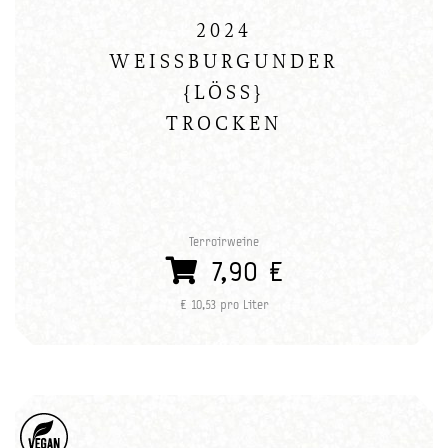
2024
WEISSBURGUNDER
{LÖSS}
TROCKEN
Terroirweine
7,90 €
€ 10,53 pro Liter