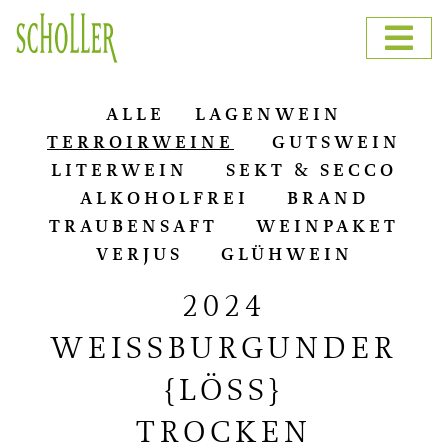
ALLE
LA­GEN­WEIN
TER­RO­IR­WEI­NE
GUTS­WEIN
LI­TER­WEIN
SEKT & SECCO
AL­KO­HOL­FREI
BRAND
TRAU­BEN­SAFT
WEIN­PA­KET
VER­JUS
GLÜH­WEIN
2024
WEISSBURGUNDER
{LÖSS}
TROCKEN