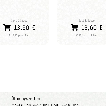
Sekt & Secco
Sekt & Secco
13,60 €
13,60 €
€ 18,13 pro Liter
€ 18,13 pro Liter
Öffnungszeiten
Mo–Fr von 9–12 Uhr und 14–18 Uhr