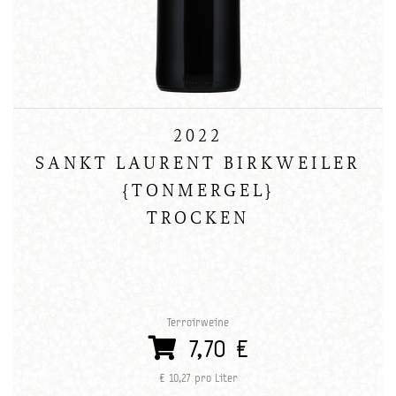
2022
SANKT LAURENT BIRKWEILER
{TONMERGEL}
TROCKEN
Terroirweine
7,70 €
€ 10,27 pro Liter