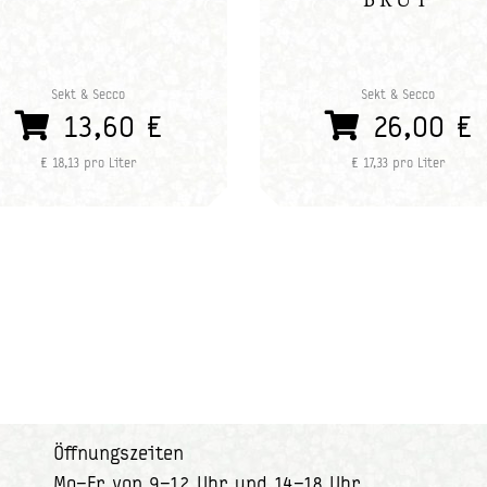
Sekt & Secco
Sekt & Secco
13,60 €
26,00 €
€ 18,13 pro Liter
€ 17,33 pro Liter
Öffnungszeiten
Mo–Fr von 9–12 Uhr und 14–18 Uhr