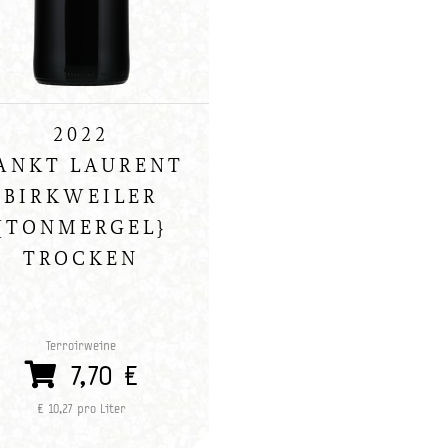
2022
ANKT LAURENT
BIRKWEILER
{TONMERGEL}
TROCKEN
Terroirweine
7,70 €
€ 10,27 pro Liter