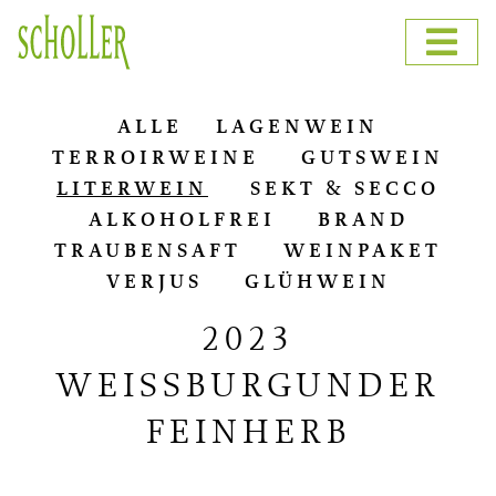
ALLE
LA­GEN­WEIN
TER­RO­IR­WEI­NE
GUTS­WEIN
LI­TER­WEIN
SEKT & SECCO
AL­KO­HOL­FREI
BRAND
TRAU­BEN­SAFT
WEIN­PA­KET
VER­JUS
GLÜH­WEIN
2023
WEISSBURGUNDER
FEINHERB